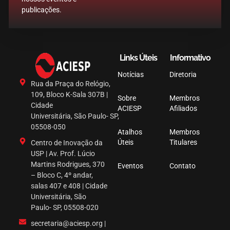
publicações.
Links Úteis
Informativo
Notícias
Diretoria
Rua da Praça do Relógio,
109, Bloco K-Sala 307B |
Sobre
Membros
Cidade
ACIESP
Afiliados
Universitária, São Paulo- SP,
05508-050
Atalhos
Membros
Úteis
Titulares
Centro de Inovação da
USP | Av. Prof. Lúcio
Martins Rodrigues, 370
Eventos
Contato
– Bloco C, 4º andar,
salas 407 e 408 | Cidade
Universitária, São
Paulo- SP, 05508-020
secretaria@aciesp.org |