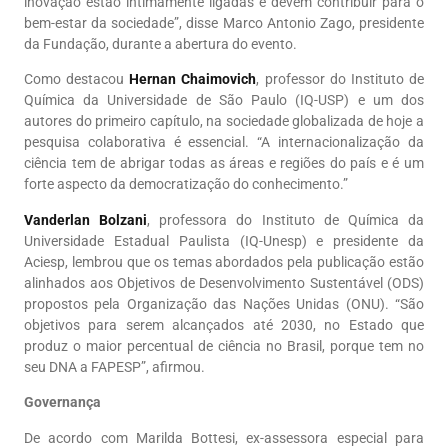
inovação estão intimamente ligadas e devem contribuir para o
bem-estar da sociedade”, disse Marco Antonio Zago, presidente
da Fundação, durante a abertura do evento.
Como destacou
Hernan Chaimovich
, professor do Instituto de
Química da Universidade de São Paulo (IQ-USP) e um dos
autores do primeiro capítulo, na sociedade globalizada de hoje a
pesquisa colaborativa é essencial. “A internacionalização da
ciência tem de abrigar todas as áreas e regiões do país e é um
forte aspecto da democratização do conhecimento.”
Vanderlan Bolzani
, professora do Instituto de Química da
Universidade Estadual Paulista (IQ-Unesp) e presidente da
Aciesp, lembrou que os temas abordados pela publicação estão
alinhados aos Objetivos de Desenvolvimento Sustentável (ODS)
propostos pela Organização das Nações Unidas (ONU). “São
objetivos para serem alcançados até 2030, no Estado que
produz o maior percentual de ciência no Brasil, porque tem no
seu DNA a FAPESP”, afirmou.
Governança
De acordo com Marilda Bottesi, ex-assessora especial para