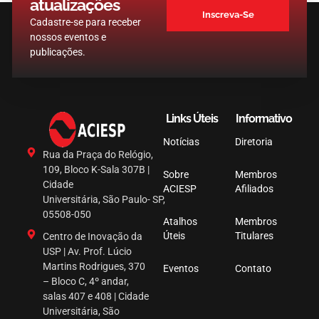
atualizações
Inscreva-Se
Cadastre-se para receber
nossos eventos e
publicações.
Links Úteis
Informativo
Notícias
Diretoria
Rua da Praça do Relógio,
109, Bloco K-Sala 307B |
Sobre
Membros
Cidade
ACIESP
Afiliados
Universitária, São Paulo- SP,
05508-050
Atalhos
Membros
Úteis
Titulares
Centro de Inovação da
USP | Av. Prof. Lúcio
Martins Rodrigues, 370
Eventos
Contato
– Bloco C, 4º andar,
salas 407 e 408 | Cidade
Universitária, São