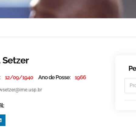
 Setzer
Pe
:
12/09/1940
Ano de Posse:
1966
wsetzer@ime.usp.br
l: