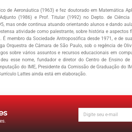
ico de Aeronáutica (1963) e fez doutorado em Matemática Apl
 Adjunto (1986) e Prof. Titular (1992) no Depto. de Ciênci
95, mas onde continua atuando orientando alunos e dando aula
ensa atividade como palestrante, sobre história e aspectos f
ia. É membro da Sociedade Antroposófica desde 1971, e de su
tiga Orquestra de Câmara de São Paulo, sob o regência de Oliv
igos sobre vários assuntos e recursos educacionais em compu
deu esse nome, fundador e diretor do Centro de Ensino d
omputação do IME, Presidente da Comissão de Graduação do I
urrículo Lattes ainda está em elaboração.
es
es.