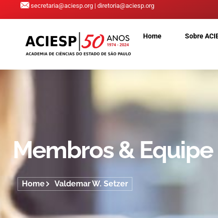
secretaria@aciesp.org | diretoria@aciesp.org
Home
Sobre ACI
Membros & Equipe
Home
Valdemar W. Setzer