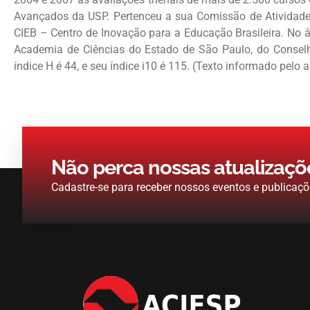
Avançados da USP. Pertenceu a sua Comissão de Atividade
CIEB – Centro de Inovação para a Educação Brasileira. No
Academia de Ciências do Estado de São Paulo, do Consel
índice H é 44, e seu índice i10 é 115. (Texto informado pelo a
Não perca nossas atualizaçõ
Cadastre-se para receber nossos eventos e publicaçõ