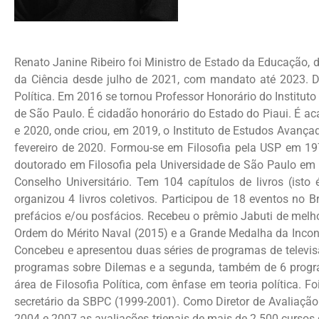
Renato Janine Ribeiro foi Ministro de Estado da Educação, d
da Ciência desde julho de 2021, com mandato até 2023. Des
Política. Em 2016 se tornou Professor Honorário do Institu
de São Paulo. É cidadão honorário do Estado do Piaui. É ac
e 2020, onde criou, em 2019, o Instituto de Estudos Avança
fevereiro de 2020. Formou-se em Filosofia pela USP em 19
doutorado em Filosofia pela Universidade de São Paulo em 
Conselho Universitário. Tem 104 capítulos de livros (isto
organizou 4 livros coletivos. Participou de 18 eventos no 
prefácios e/ou posfácios. Recebeu o prêmio Jabuti de melho
Ordem do Mérito Naval (2015) e a Grande Medalha da Inconf
Concebeu e apresentou duas séries de programas de televis
programas sobre Dilemas e a segunda, também de 6 programa
área de Filosofia Política, com ênfase em teoria política.
secretário da SBPC (1999-2001). Como Diretor de Avaliação
2004 e 2007 as avaliações trienais de mais de 2.500 cursos