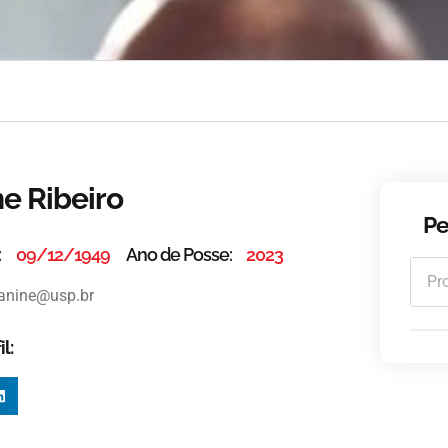
e Ribeiro
Pe
:
09/12/1949
Ano de Posse:
2023
janine@usp.br
l: