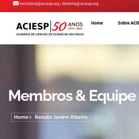
secretaria@aciesp.org | diretoria@aciesp.org
Home
Sobre ACI
Membros & Equipe
Home
Renato Janine Ribeiro