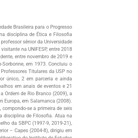
edade Brasileira para o Progresso
 disciplina de Ética e Filosofia
 professor sênior da Universidade
 visitante na UNIFESP, entre 2018
sidente, entre novembro de 2019 e
n-Sorbonne, em 1973. Concluiu o
 Professores Titulares da USP no
tor único, 2 em parceria e ainda
rabalhos em anais de eventos e 21
, a Ordem de Rio Branco (2009), a
 en Europa, em Salamanca (2008).
, compondo-se a primeira de seis
disciplina de Filosofia. Atua na
selho da SBPC (1997-9, 2019-21),
ior – Capes (2004-8), dirigiu em
iberativo do Instituto de Estudos