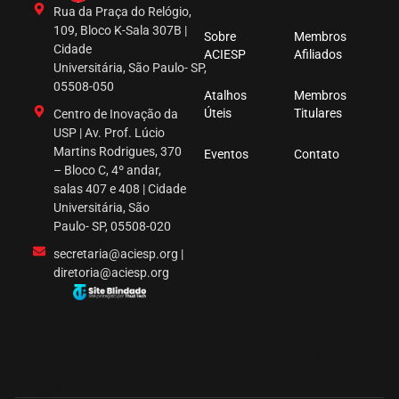
Rua da Praça do Relógio,
109, Bloco K-Sala 307B |
Sobre
Membros
Cidade
ACIESP
Afiliados
Universitária, São Paulo- SP,
05508-050
Atalhos
Membros
Úteis
Titulares
Centro de Inovação da
USP | Av. Prof. Lúcio
Martins Rodrigues, 370
Eventos
Contato
– Bloco C, 4º andar,
salas 407 e 408 | Cidade
Universitária, São
Paulo- SP, 05508-020
secretaria@aciesp.org |
diretoria@aciesp.org
Adicione o texto do seu título
aqui