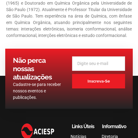
(1965) e Doutorado em Química Orgânica pela Universidade de
São Paulo (1972). Atualmente é Professor Titular da Universidade
de São Paulo. Tem experiência na área de Química, com ênfase
em Química Orgânica, atuando principalmente nos seguintes
temas: interações eletrônicas, isomeria conformacional, análise
conformacional, interções eletrônicas e estudo conformacional.
Não perca
nossas
atualizações
Inscreva-Se
Cadastre-se para receber
nossos eventos e
publicações.
Links Úteis
Informativo
Notícias
Diretoria