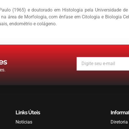
aulo (1965) e doutorado em Histologia pela Universidade de
na área de Morfologia, com ênfase em Citologia e Biologia Cel
uais, endométrio e colágeno.
es
es.
Links Úteis
Informa
Notícias
Diretoria