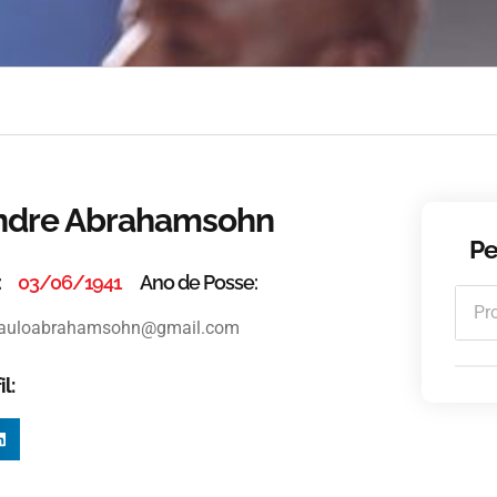
andre Abrahamsohn
Pe
:
03/06/1941
Ano de Posse:
auloabrahamsohn@gmail.com
l: