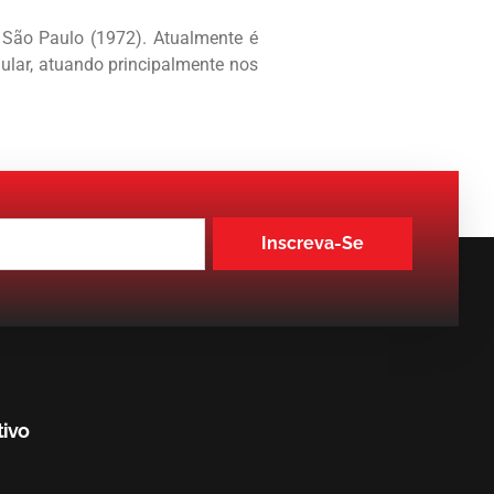
 São Paulo (1972). Atualmente é
ular, atuando principalmente nos
Inscreva-Se
tivo