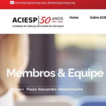
secretaria@aciesp.org | diretoria@aciesp.org
Home
Sobre ACI
Membros & Equipe
Home
Paulo Alexandre Abrahamsohn