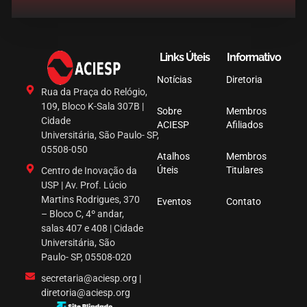
Links Úteis
Informativo
Notícias
Diretoria
Rua da Praça do Relógio,
109, Bloco K-Sala 307B |
Sobre
Membros
Cidade
ACIESP
Afiliados
Universitária, São Paulo- SP,
05508-050
Atalhos
Membros
Úteis
Titulares
Centro de Inovação da
USP | Av. Prof. Lúcio
Martins Rodrigues, 370
Eventos
Contato
– Bloco C, 4º andar,
salas 407 e 408 | Cidade
Universitária, São
Paulo- SP, 05508-020
secretaria@aciesp.org |
diretoria@aciesp.org