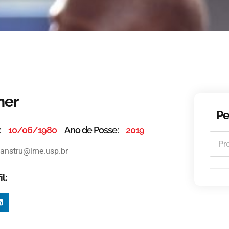
ner
Pe
:
10/06/1980
Ano de Posse:
2019
vanstru@ime.usp.br
l: