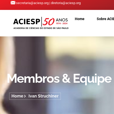
secretaria@aciesp.org | diretoria@aciesp.org
Home
Sobre ACI
Membros & Equipe
Home
Ivan Struchiner