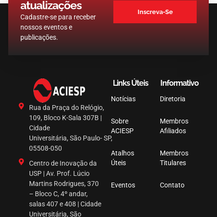
atualizações
Inscreva-Se
Cadastre-se para receber
nossos eventos e
publicações.
Links Úteis
Informativo
Notícias
Diretoria
Rua da Praça do Relógio,
109, Bloco K-Sala 307B |
Sobre
Membros
Cidade
ACIESP
Afiliados
Universitária, São Paulo- SP,
05508-050
Atalhos
Membros
Úteis
Titulares
Centro de Inovação da
USP | Av. Prof. Lúcio
Martins Rodrigues, 370
Eventos
Contato
– Bloco C, 4º andar,
salas 407 e 408 | Cidade
Universitária, São