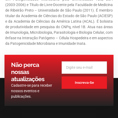
(2003-2006) e Título de Livre-Docente pela Faculdade de Medicina
de Ribeirão Preto – Universidade de São Paulo (2011). É membro
titular da Academia de Ciências do Estado de São Paulo (ACIESP)
e da Academia de Ciências da América Latina (ACAL). É bolsista
de produtividade em pesquisa do CNPq, nível 1B. Atua nas áreas
de Imunologia, Microbiologia, Parasitologia e Biologia Celular, com
ênfase na Interação Patógeno – Célula Hospedeira e em aspectos
da Patogenicidade Microbiana e Imunidade Inata.
Não perca
nossas
atualizações
Inscreva-Se
Cadastre-se para receber
nossos eventos e
publicações.