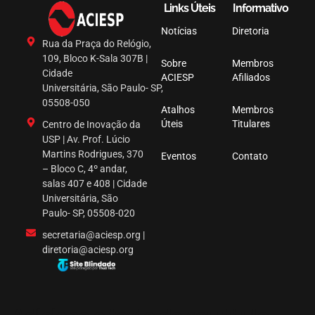
Links Úteis
Informativo
Notícias
Diretoria
Rua da Praça do Relógio,
109, Bloco K-Sala 307B |
Sobre
Membros
Cidade
ACIESP
Afiliados
Universitária, São Paulo- SP,
05508-050
Atalhos
Membros
Úteis
Titulares
Centro de Inovação da
USP | Av. Prof. Lúcio
Martins Rodrigues, 370
Eventos
Contato
– Bloco C, 4º andar,
salas 407 e 408 | Cidade
Universitária, São
Paulo- SP, 05508-020
secretaria@aciesp.org |
diretoria@aciesp.org