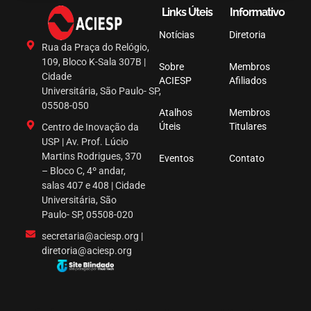
Links Úteis
Informativo
Notícias
Diretoria
Rua da Praça do Relógio,
109, Bloco K-Sala 307B |
Sobre
Membros
Cidade
ACIESP
Afiliados
Universitária, São Paulo- SP,
05508-050
Atalhos
Membros
Úteis
Titulares
Centro de Inovação da
USP | Av. Prof. Lúcio
Martins Rodrigues, 370
Eventos
Contato
– Bloco C, 4º andar,
salas 407 e 408 | Cidade
Universitária, São
Paulo- SP, 05508-020
secretaria@aciesp.org |
diretoria@aciesp.org