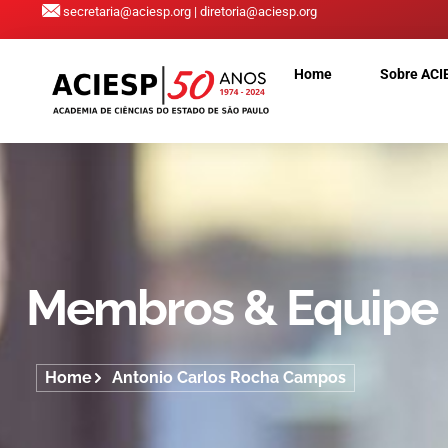
secretaria@aciesp.org | diretoria@aciesp.org
Home
Sobre ACI
Membros & Equipe
Home
Antonio Carlos Rocha Campos