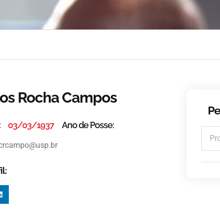
los Rocha Campos
Pe
:
03/03/1937
Ano de Posse:
crcampo@usp.br
l: