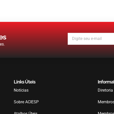
es
es.
Links Úteis
Informa
Notícias
Diretoria
Sobre ACIESP
Membros 
Atalhos Úteis
Membros 