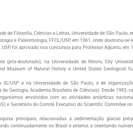
e de Filosofia, Ciências e Letras, Universidade de São Paulo, 
logia e Paleontologia, FFCL/USP, em 1961, onde doutorou-se em
, USP, foi aprovado nos concursos para Professor Adjunto, em 1
te (pós-doutorado), na Universidade de Illinois, City Univers
al Museum of Natural History e United States Geological Su
IG/USP e na Universidade de São Paulo, e de organizações 
ra de Geologia, Academia Brasileira de Ciências). Desde 1983, v
organismos envolvidos com as atividades antárticas nacionai
) e Secretário do Comitê Executivo do Scientific Commitee on
quisa principais, relacionadas à sedimentação glacial pré-p
ando continuadamente no Brasil e exterior, e orientando nume