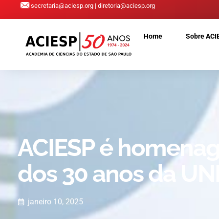
secretaria@aciesp.org | diretoria@aciesp.org
Home
Sobre ACI
ACIESP é homenag
dos 30 anos da UN
janeiro 10, 2025