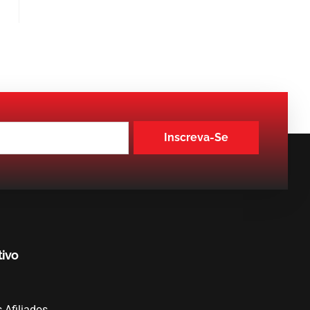
Inscreva-Se
tivo
Afiliados